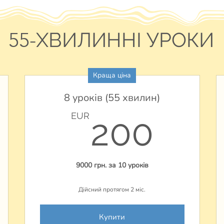
55-
ХВИЛИННІ УРОКИ
Краща ціна
8 уроків (55 хвилин)
08EUR
200
EUR
200
9000 грн. за 10 уроків
Дійсний протягом 2 міс.
Купити