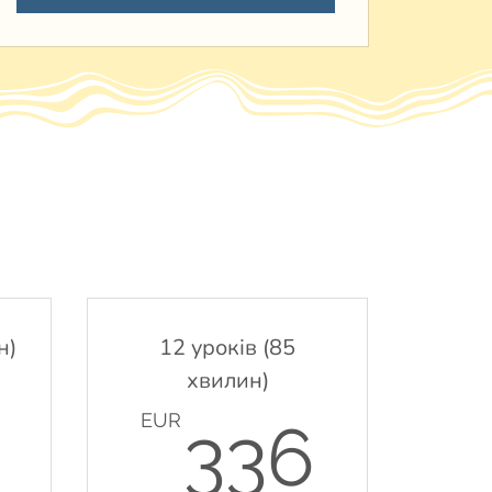
н)
12 уроків (85
хвилин)
240EUR
336
EUR
336