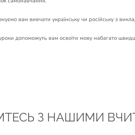
ніж самонавчання.
нуємо вам вивчати українську чи російську з викл
уроки допоможуть вам освоїти мову набагато швидш
МТЕСЬ З НАШИМИ ВЧИ