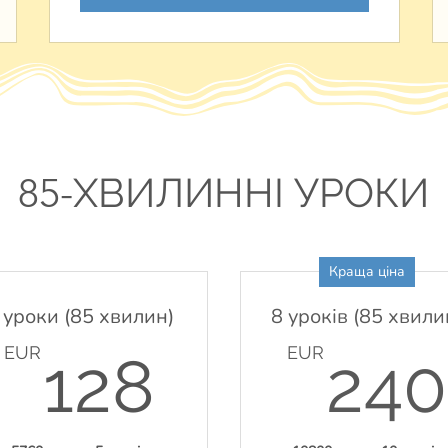
85-
ХВИЛИННІ УРОКИ
Краща ціна
 уроки (85 хвилин)
8 уроків (85 хвили
UR
128EUR
EUR
EUR
128
240