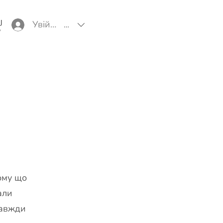
Увійти
EUR (€)
ому що
али
завжди