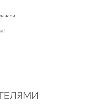
адачами
е!
ТЕЛЯМИ