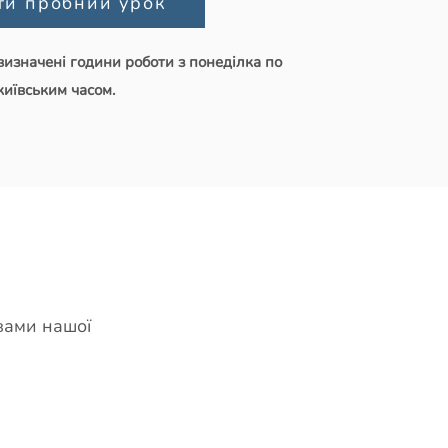
ти пробний урок
визначені години роботи з понеділка по
київським часом.
вами нашої