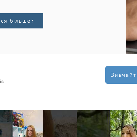
ися більше?
Вивчайт
ів