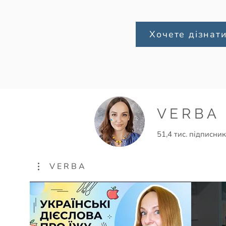
Хочете дізнат
V E R B A
51,4 тис. підписник
V E R B A