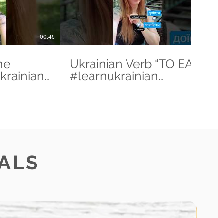
00:45
01:04
he
Ukrainian Verb “TO EAT”
krainian
#learnukrainian
n
#ukrainianlanguage
guage
#verbaschool
#ukrainianverbs
ALS