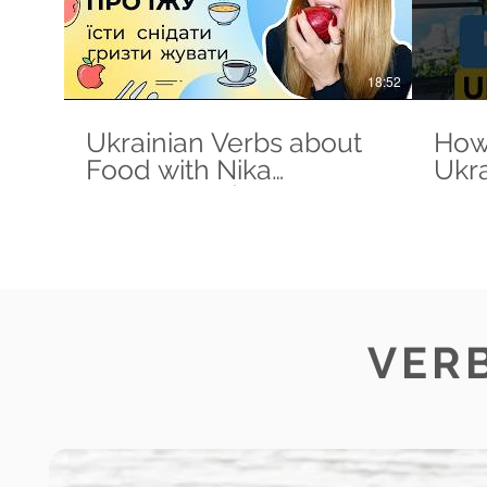
18:52
Ukrainian Verbs about
How
Food with Nika
Ukra
Minchenko | A2-B1
#wa
#ky
#ukr
VER