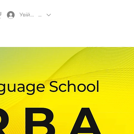
Увійти
EUR (€)