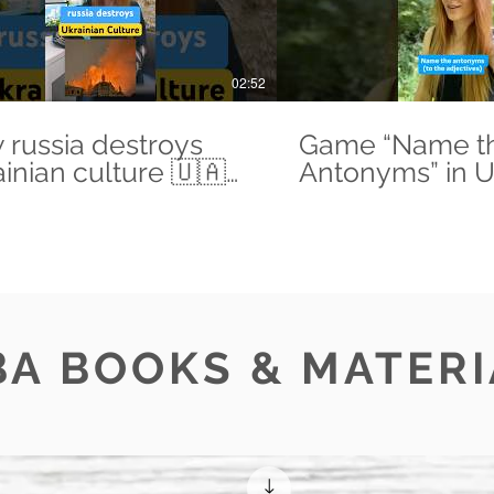
02:52
 russia destroys
Game “Name t
inian culture 🇺🇦
Antonyms” in U
rrussiaukraine
#learnukrainia
ivpechersklavra
#ukrainianlan
ainianculture
#verbaschool
#ukrainian
BA BOOKS & MATERI