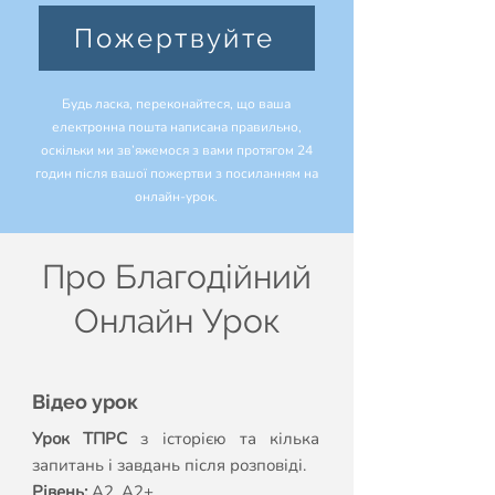
Пожертвуйте
Будь ласка, переконайтеся, що ваша
електронна пошта написана правильно,
оскільки ми зв’яжемося з вами протягом 24
годин після вашої пожертви з посиланням на
онлайн-урок.
Про Благодійний
Онлайн Урок
Відео урок
Урок ТПРС
з історією та кілька
запитань і завдань після розповіді.
Рівень:
А2, А2+