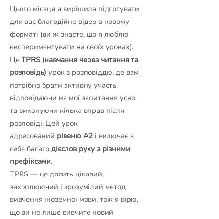
Цього місяця я вирішила підготувати
для вас благодійне відео в новому
форматі (ви ж знаєте, що я люблю
експериментувати на своїх уроках).
Це
TPRS (навчання через читання та
розповідь)
урок з розповіддю, де вам
потрібно брати активну участь,
відповідаючи на мої запитання усно
та виконуючи кілька вправ після
розповіді. Цей урок
адресований
рівеню А2
і включає в
себе багато
дієслов руху з різними
префіксами
.
TPRS — це досить цікавий,
захоплюючий і зрозумілий метод
вивчення іноземної мови, тож я вірю,
що ви не лише вивчите новий